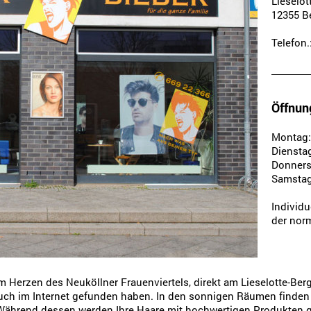
Lieselot
12355 B
Telefon.
Öffnun
Montag:
Dienstag
Donnerst
Samstag:
Individ
der nor
m Herzen des Neuköllner Frauenviertels, direkt am Lieselotte-Berg
uch im Internet gefunden haben. In den sonnigen Räumen finden 
 Während dessen werden Ihre Haare mit hochwertigen Produkten ge